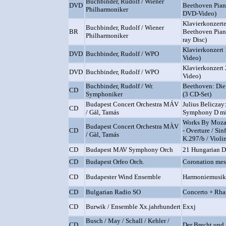
Buchbinder, Rudolf / Wiener
DVD
Beethoven Pian
Philharmoniker
DVD-Video)
Klavierkonzerte
Buchbinder, Rudolf / Wiener
BR
Beethoven Pian
Philharmoniker
ray Disc)
Klavierkonzert
DVD
Buchbinder, Rudolf / WPO
Video)
Klavierkonzert
DVD
Buchbinder, Rudolf / WPO
Video)
Buchbinder, Rudolf / Wr.
Beethoven: Die
CD
Symphoniker
(3 CD-Set)
Budapest Concert Orchestra MÁV
Julius Beliczay
CD
/ Gál, Tamás
Symphony D mi
Works By Mozar
Budapest Concert Orchestra MÀV
CD
- Overture / Si
/ Gàl, Tamás
K.297/b / Violi
CD
Budapest MAV Symphony Orch
21 Hungarian D
CD
Budapest Orfeo Orch.
Coronation mes
CD
Budapester Wind Ensemble
Harmoniemusik
CD
Bulgarian Radio SO
Concerto + Rha
CD
Burwik / Ensemble Xx.jahrhundert
Exxj
Busch / May / Schall / Kehler /
CD
Der Brecht und 