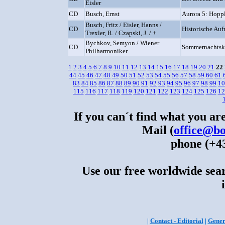
Eisler
CD
Busch, Ernst
Aurora 5: Hopp
Busch, Fritz / Eisler, Hanns /
CD
Historische Au
Trexler, R. / Czapski, J. / +
Bychkov, Semyon / Wiener
CD
Sommernachtsk
Philharmoniker
1
2
3
4
5
6
7
8
9
10
11
12
13
14
15
16
17
18
19
20
21
22
44
45
46
47
48
49
50
51
52
53
54
55
56
57
58
59
60
61
83
84
85
86
87
88
89
90
91
92
93
94
95
96
97
98
99
10
115
116
117
118
119
120
121
122
123
124
125
126
12
If you can´t find what you are
Mail (
office@bo
phone (+43
Use our free worldwide sear
|
Contact - Editorial
|
Gener