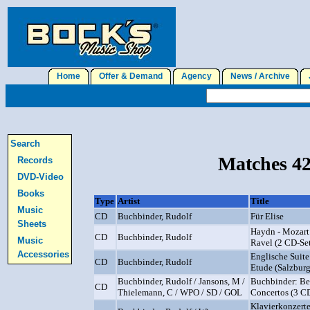
Home
Offer & Demand
Agency
News / Archive
J
Search
Matches 42
Records
DVD-Video
Books
Type
Artist
Title
Music
CD
Buchbinder, Rudolf
Für Elise
Sheets
Haydn - Mozart
CD
Buchbinder, Rudolf
Music
Ravel (2 CD-Se
Accessories
Englische Suite
CD
Buchbinder, Rudolf
Etude (Salzbur
Buchbinder, Rudolf / Jansons, M /
Buchbinder: Be
CD
Thielemann, C / WPO / SD / GOL
Concertos (3 C
Klavierkonzerte