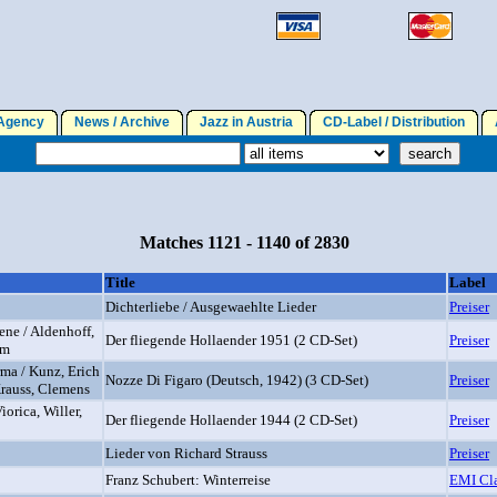
gency
News / Archive
Jazz in Austria
CD-Label / Distribution
A
Matches 1121 - 1140 of 2830
Title
Label
Dichterliebe / Ausgewaehlte Lieder
Preiser
ene / Aldenhoff,
Der fliegende Hollaender 1951 (2 CD-Set)
Preiser
lm
rma / Kunz, Erich
Nozze Di Figaro (Deutsch, 1942) (3 CD-Set)
Preiser
Krauss, Clemens
iorica, Willer,
Der fliegende Hollaender 1944 (2 CD-Set)
Preiser
Lieder von Richard Strauss
Preiser
Franz Schubert: Winterreise
EMI Cla