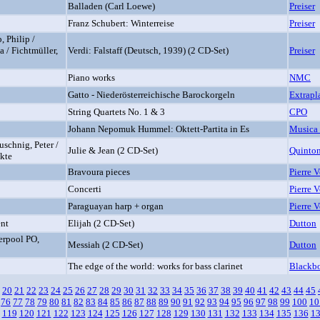
Balladen (Carl Loewe)
Preiser
Franz Schubert: Winterreise
Preiser
, Philip /
 / Fichtmüller,
Verdi: Falstaff (Deutsch, 1939) (2 CD-Set)
Preiser
Piano works
NMC
Gatto - Niederösterreichische Barockorgeln
Extrapl
String Quartets No. 1 & 3
CPO
Johann Nepomuk Hummel: Oktett-Partita in Es
Musica
schnig, Peter /
Julie & Jean (2 CD-Set)
Quinto
kte
Bravoura pieces
Pierre 
Concerti
Pierre 
Paraguayan harp + organ
Pierre 
ent
Elijah (2 CD-Set)
Dutton
verpool PO,
Messiah (2 CD-Set)
Dutton
The edge of the world: works for bass clarinet
Blackb
20
21
22
23
24
25
26
27
28
29
30
31
32
33
34
35
36
37
38
39
40
41
42
43
44
45
76
77
78
79
80
81
82
83
84
85
86
87
88
89
90
91
92
93
94
95
96
97
98
99
100
10
119
120
121
122
123
124
125
126
127
128
129
130
131
132
133
134
135
136
1