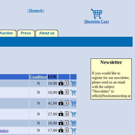
| Deutsch |
Shopping Cart
uction
Press
About us
Newsletter
If you would like to
Condition
EUR
register for our newsletter,
please send us an email
N
16,90
with the subject
"Newsletter" to
N
16,90
office@bocksmusicshop.at
N
41,90
N
27,90
N
16,90
ssics
N
17,90