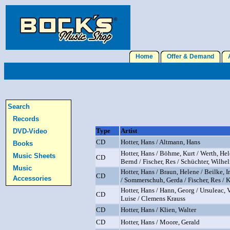
Home
Offer & Demand
A
Search
Records
Type
Artist
DVD-Video
CD
Hotter, Hans / Altmann, Hans
Books
Hotter, Hans / Böhme, Kurt / Werth, Hel
Music Sheets
CD
Bernd / Fischer, Res / Schüchter, Wilhe
Music
Hotter, Hans / Braun, Helene / Beilke, I
CD
Accessories
/ Sommerschuh, Gerda / Fischer, Res / 
Hotter, Hans / Hann, Georg / Ursuleac, V
CD
Luise / Clemens Krauss
CD
Hotter, Hans / Klien, Walter
CD
Hotter, Hans / Moore, Gerald