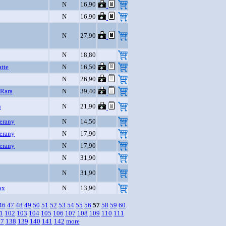
N
16,90
N
16,90
N
27,90
N
18,80
atte
N
16,50
N
26,90
 Rara
N
39,40
n
N
21,90
Verany
N
14,50
Verany
N
17,90
Verany
N
17,90
N
31,90
N
31,90
ox
N
13,90
46
47
48
49
50
51
52
53
54
55
56
57
58
59
60
1
102
103
104
105
106
107
108
109
110
111
37
138
139
140
141
142
more