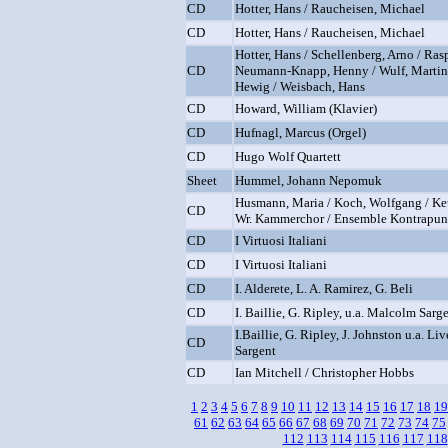
CD
Hotter, Hans / Raucheisen, Michael
CD
Hotter, Hans / Raucheisen, Michael
Hotter, Hans / Schellenberg, Arno / Rasp
CD
Neumann-Knapp, Henny / Wulf, Martina
Hewig / Weisbach, Hans
CD
Howard, William (Klavier)
CD
Hufnagl, Marcus (Orgel)
CD
Hugo Wolf Quartett
Sheet
Hummel, Johann Nepomuk
Husmann, Maria / Koch, Wolfgang / Keu
CD
Wr. Kammerchor / Ensemble Kontrapun
CD
I Virtuosi Italiani
CD
I Virtuosi Italiani
CD
I. Alderete, L. A. Ramirez, G. Beli
CD
I. Baillie, G. Ripley, u.a. Malcolm Sarg
I.Baillie, G. Ripley, J. Johnston u.a. Li
CD
Sargent
CD
Ian Mitchell / Christopher Hobbs
1
2
3
4
5
6
7
8
9
10
11
12
13
14
15
16
17
18
19
61
62
63
64
65
66
67
68
69
70
71
72
73
74
75
112
113
114
115
116
117
118