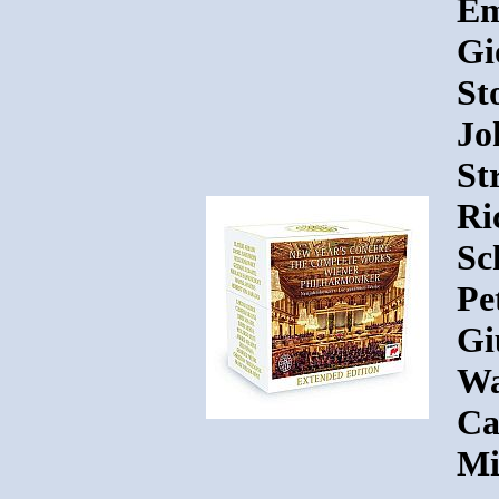
Em
Gi
St
Jo
St
Ri
Sc
Pe
Gi
Wa
Ca
Mi