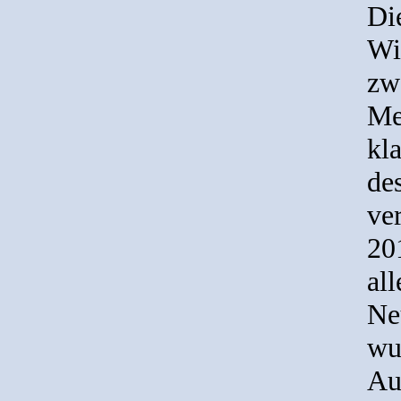
Di
Wi
zw
Me
kl
de
ve
20
al
Ne
wu
Au