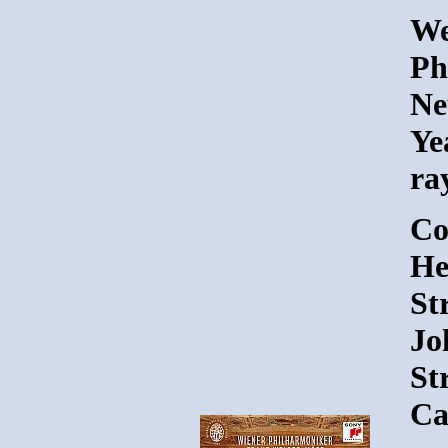
We
Ph
Ne
Ye
ra
Co
He
St
Jo
St
Ca