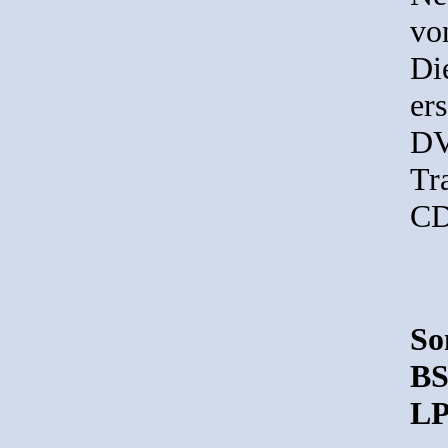
vo
Di
er
DV
Tra
CD
So
BS
LP