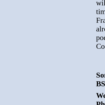
wil
ti
Fr
al
po
Co
So
BS
We
Ph