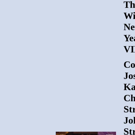
Th
Wi
Ne
Ye
VI
Co
Jo
Ka
Ch
St
Jo
St