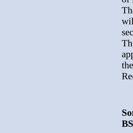
Th
wi
se
Th
ap
th
Re
So
BS