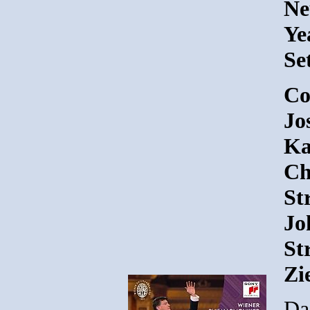
Ne
Ye
Se
Co
Jo
Ka
Ch
St
Jo
St
Zi
Da