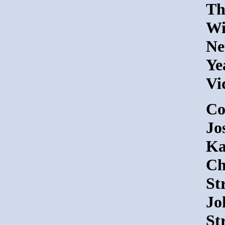
Th
Wi
Ne
Ye
Vi
Co
Jo
Ka
Ch
St
Jo
St