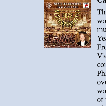
Th
wo
mu
Ye
Fr
Vi
co
Ph
ove
wo
of