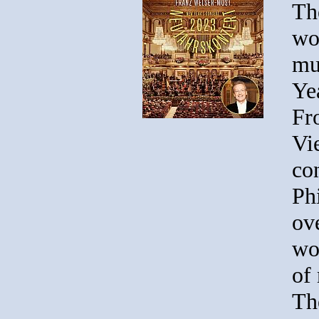
Th
wo
mu
Ye
Fr
Vi
co
Ph
ove
wo
of
Th