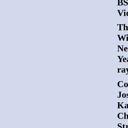
BS
Vi
Th
Wi
Ne
Ye
ra
Co
Jo
Ka
Ch
St