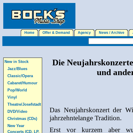
Home
Offer & Demand
Agency
News / Archive
J
Die Neujahrskonzerte
New in Stock
Jazz/Blues
und ande
Classic/Opera
Cabaret/Humour
Pop/World
Vinyl
Theatre/Josefstadt
Das Neujahrskonzert der Wie
DVD/Video
jahrzehntelange Tradition.
Christmas (CDs)
New Year
Erst vor kurzem aber wu
Concerts (CD, LP,