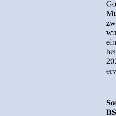
Go
Mu
zw
wu
ei
he
20
erw
So
BS