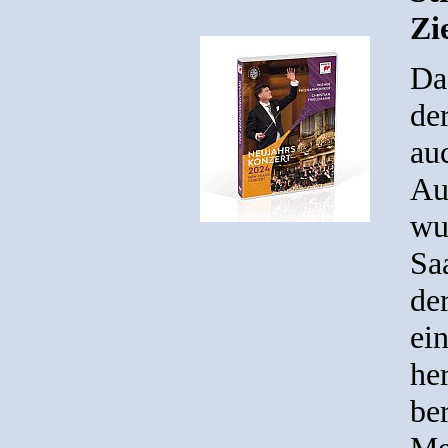
Zi
Da
de
au
Au
wu
Sa
der
ein
he
be
Me