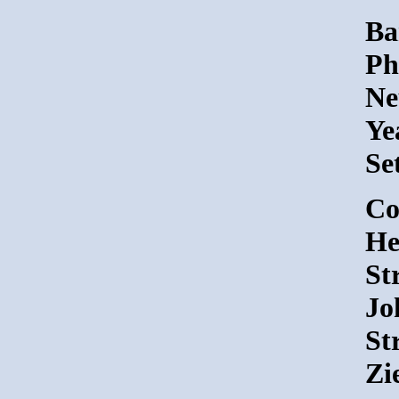
Ba
Ph
Ne
Ye
Se
Co
He
St
Jo
St
Zi