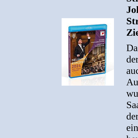
Jo
St
Zi
Da
de
au
Au
wu
Sa
der
ein