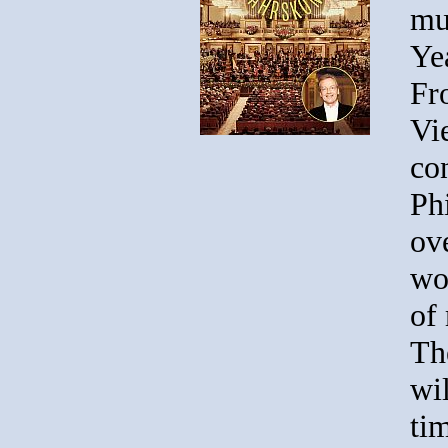
mu
Ye
Fr
Vi
co
Ph
ove
wo
of
Th
wil
ti