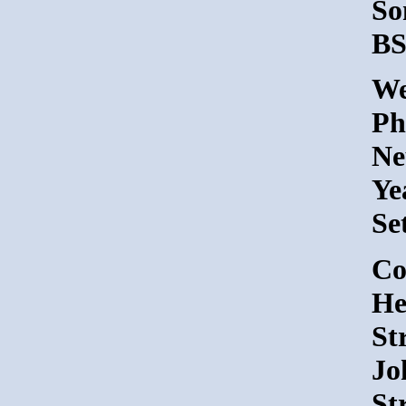
So
BS
We
Ph
Ne
Ye
Se
Co
He
St
Jo
St