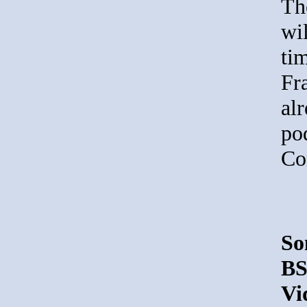
Th
wil
ti
Fr
al
po
Co
So
BS
Vi