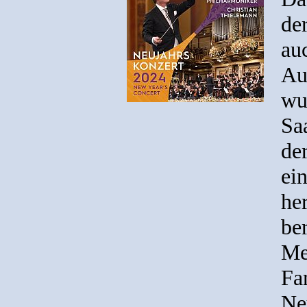
de
au
Au
wu
Sa
der
ein
he
be
Me
Fa
Ne