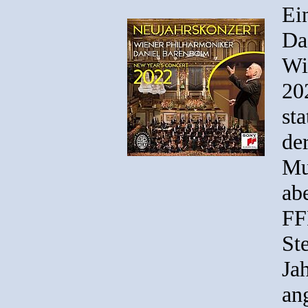
Ei
Da
Wi
20
st
de
Mu
ab
FF
St
Ja
an