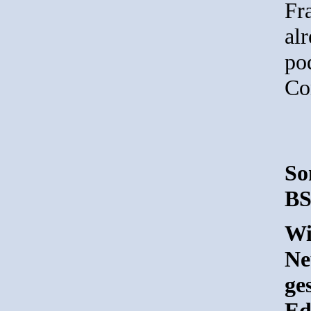
Fr
al
po
Co
So
BS
Wi
Ne
ge
Ed