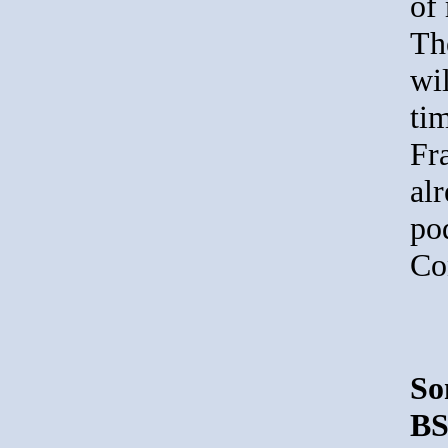
of
Th
wil
ti
Fr
al
po
Co
So
BS