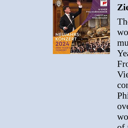
Zi
Th
wo
mu
Ye
Fr
Vi
co
Ph
ove
wo
of