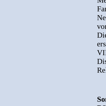
Fa
Ne
vo
Di
er
VI
Di
Re
So