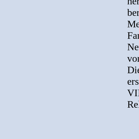
he
be
Me
Fa
Ne
vo
Di
er
VI
Re