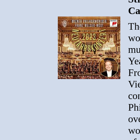
Ca
Th
wo
mu
Ye
Fr
Vi
co
Ph
ove
wo