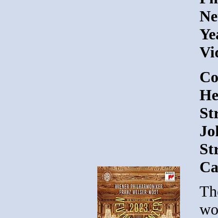
Ne
Ye
Vi
Co
He
St
Jo
St
Ca
Th
wo