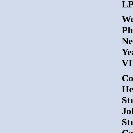
LP
We
Ph
Ne
Ye
VI
Co
He
St
Jo
St
Ca