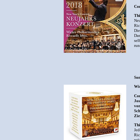
Com
Thi
Neu
Ric
Die
Das
sel
run
Son
Wie
Com
Jos
von
Sch
Zie
Thi
Jed
Ric
prä