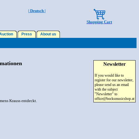
| Deutsch |
Shopping Cart
uction
Press
About us
rmationen
Newsletter
If you would like to
register for our newsletter,
please send us an email
with the subject
"Newsletter" to
office@bocksmusicshop.at
emens Krauss entdeckt.