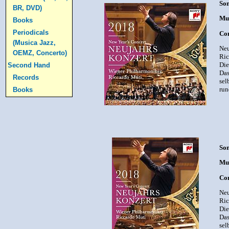
Son
BR, DVD)
Mut
Books
Periodicals
Com
(Musica Jazz,
Neu
OEMZ, Concerto)
Ric
Die
Second Hand
Das
Records
sel
run
Books
Son
Mut
Com
Neu
Ric
Die
Das
sel