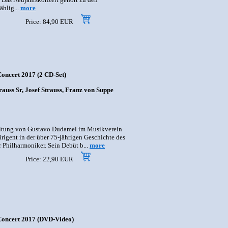
ählig...
more
Price: 84,90 EUR
oncert 2017 (2 CD-Set)
auss Sr, Josef Strauss, Franz von Suppe
Leitung von Gustavo Dudamel im Musikverein
rigent in der über 75-jährigen Geschichte des
 Philharmoniker. Sein Debüt b...
more
Price: 22,90 EUR
Concert 2017 (DVD-Video)