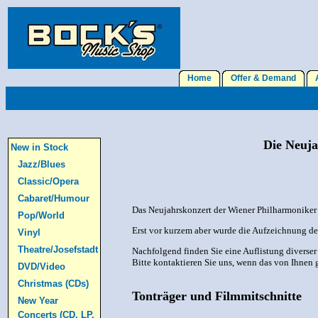
Home
Offer & Demand
A
Die Neuja
New in Stock
Jazz/Blues
Classic/Opera
Cabaret/Humour
Das Neujahrskonzert der Wiener Philharmoniker h
Pop/World
Erst vor kurzem aber wurde die Aufzeichnung de
Vinyl
Theatre/Josefstadt
Nachfolgend finden Sie eine Auflistung diverser
Bitte kontaktieren Sie uns, wenn das von Ihnen g
DVD/Video
Christmas (CDs)
Tonträger und Filmmitschnitte
New Year
Concerts (CD, LP,