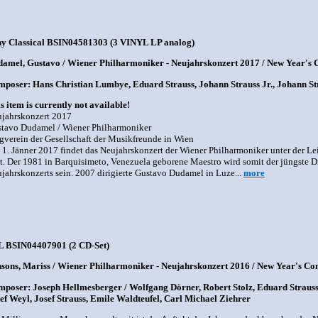
y Classical BSIN04581303 (3 VINYL LP analog)
amel, Gustavo / Wiener Philharmoniker - Neujahrskonzert 2017 / New Year's 
poser: Hans Christian Lumbye, Eduard Strauss, Johann Strauss Jr., Johann Str
s item is currently not available!
jahrskonzert 2017
tavo Dudamel / Wiener Philharmoniker
gverein der Gesellschaft der Musikfreunde in Wien
1. Jänner 2017 findet das Neujahrskonzert der Wiener Philharmoniker unter der 
tt. Der 1981 in Barquisimeto, Venezuela geborene Maestro wird somit der jüngste Di
jahrskonzerts sein. 2007 dirigierte Gustavo Dudamel in Luze...
more
L BSIN04407901 (2 CD-Set)
sons, Mariss / Wiener Philharmoniker - Neujahrskonzert 2016 / New Year's Con
poser: Joseph Hellmesberger / Wolfgang Dörner, Robert Stolz, Eduard Strauss, 
ef Weyl, Josef Strauss, Emile Waldteufel, Carl Michael Ziehrer