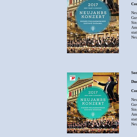
Com
Neu
Gus
Sin
Am 
sta
Neu
Son
Dud
Com
Neu
Gus
Sin
Am 
sta
Neu