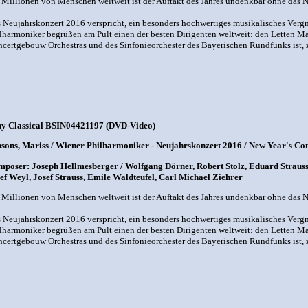
 Millionen von Menschen weltweit ist der Auftakt des Jahres undenkbar ohne das 
 Neujahrskonzert 2016 verspricht, ein besonders hochwertiges musikalisches Verg
lharmoniker begrüßen am Pult einen der besten Dirigenten weltweit: den Letten Ma
certgebouw Orchestras und des Sinfonieorchester des Bayerischen Rundfunks ist, zw
y Classical BSIN04421197 (DVD-Video)
sons, Mariss / Wiener Philharmoniker - Neujahrskonzert 2016 / New Year's Co
poser: Joseph Hellmesberger / Wolfgang Dörner, Robert Stolz, Eduard Strauss, 
ef Weyl, Josef Strauss, Emile Waldteufel, Carl Michael Ziehrer
 Millionen von Menschen weltweit ist der Auftakt des Jahres undenkbar ohne das 
 Neujahrskonzert 2016 verspricht, ein besonders hochwertiges musikalisches Verg
lharmoniker begrüßen am Pult einen der besten Dirigenten weltweit: den Letten Ma
certgebouw Orchestras und des Sinfonieorchester des Bayerischen Rundfunks ist, zw