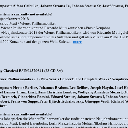
poser: Alfons Czibulka, Johann Strauss Jr., Johann Strauss Sr, Josef Strauss, 
s item is currently not available!
jahrskonzert 2018
cardo Muti / Wiener Philharmoniker
 Wiener Philharmoniker und Riccardo Muti wünschen »Prosit Neujahr«
 »Neujahrskonzert 2018 der Wiener Philharmoniker« wird von Riccardo Muti geleitet
bstbewusstes und temperamentvolles Auftreten und gilt als »Vulkan am Pult«. Die P
d 500 Konzerten auf der ganzen Welt. Zuletzt...
more
y Classical BSIN04579641 (23 CD-Set)
ner Philharmoniker / + - New Year's Concert: The Complete Works / Neujahrsk
poser: Hector Berlioz, Johannes Brahms, Leo Delibes, Joseph Haydn, Josef Hel
ef Lanner, Franz Liszt, Hans Christian Lumbye, Wolfgang Amadeus Mozart, Ott
 Reznicek, Gioacchino Rossini, Eduard Strauss, Johann Strauss I, Johann Strauss
ubert, Franz von Suppe, Peter Iljitsch Tschaikowsky, Giuseppe Verdi, Richard
hrer
s item is currently not available!
es Jahr spielen die Wiener Philharmoniker das traditionsreiche Neujahrskonzert unt
cardo Muti, Daniel Barenboim, Lorin Maazel, Zubin Mehta, Nikolaus Harnoncourt,
chtigen goldenen Saal des Wiener Musikvereins, der klanglich zu den Besten zählt