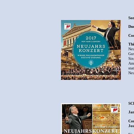
Son
Dud
Com
Thi
Neu
Gus
Sin
Am 
sta
Neu
SC
Jan
Com
Jos