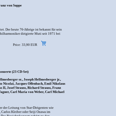
Franz von Suppe
. Der heute 76-Jährige ist bekannt für sein
hilharmoniker dirigierte Muti seit 1971 bei
Price: 33,90 EUR
onzerte (23 CD-Set)
lmesberger sr., Joseph Hellmesberger jr.,
o Nicolai, Jacques Offenbach, Emil Nikolaus
 II, Josef Strauss, Richard Strauss, Franz
 Wagner, Carl Maria von Weber, Carl Michael
er der Leitung von Star-Dirigenten wie
 Carlos Kleiber oder Seiji Ozawa im
. Das Neujahrskonzert gehört zu den