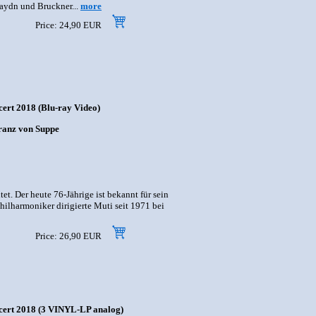
aydn und Bruckner...
more
Price: 24,90 EUR
cert 2018 (Blu-ray Video)
Franz von Suppe
. Der heute 76-Jährige ist bekannt für sein
hilharmoniker dirigierte Muti seit 1971 bei
Price: 26,90 EUR
ncert 2018 (3 VINYL-LP analog)