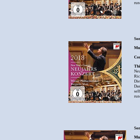
run
Son
Mut
Com
Thi
Neu
Ric
Die
Das
sel
run
Son
Mut