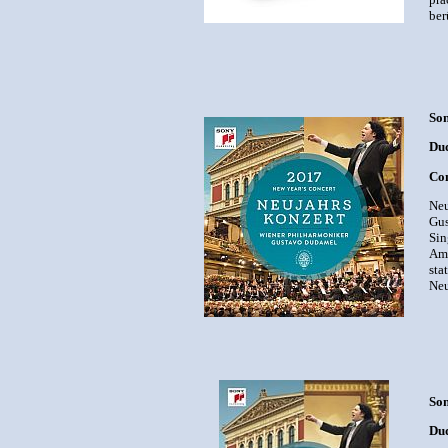
ber
Son
Dud
Com
Neu
Gus
Sin
Am 
sta
Neu
Son
Dud