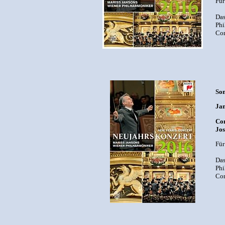
Für
Das
Phi
Con
Son
Jan
Com
Jos
Für
Das
Phi
Con