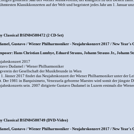
ühmtesten Klassikkonzerten auf der Welt und begeistert jedes Jahr am 1. Januar unz
y Classical BSIN04580472 (2 CD-Set)
amel, Gustavo / Wiener Philharmoniker - Neujahrskonzert 2017 / New Year's C
poser: Hans Christian Lumbye, Eduard Strauss, Johann Strauss Jr., Johann Str
jahrskonzert 2017
tavo Dudamel / Wiener Philharmoniker
gverein der Gesellschaft der Musikfreunde in Wien
1. Jänner 2017 findet das Neujahrskonzert der Wiener Philharmoniker unter der 
tt. Der 1981 in Barquisimeto, Venezuela geborene Maestro wird somit der jüngste Di
jahrskonzerts sein. 2007 dirigierte Gustavo Dudamel in Luzern erstmals die Wiener
y Classical BSIN04580749 (DVD-Video)
amel, Gustavo / Wiener Philharmoniker - Neujahrskonzert 2017 / New Year's 