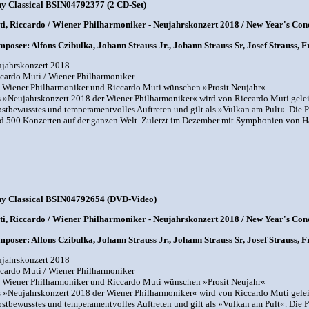
y Classical BSIN04792377 (2 CD-Set)
i, Riccardo / Wiener Philharmoniker - Neujahrskonzert 2018 / New Year's Conc
poser: Alfons Czibulka, Johann Strauss Jr., Johann Strauss Sr, Josef Strauss, 
jahrskonzert 2018
cardo Muti / Wiener Philharmoniker
 Wiener Philharmoniker und Riccardo Muti wünschen »Prosit Neujahr«
 »Neujahrskonzert 2018 der Wiener Philharmoniker« wird von Riccardo Muti geleitet
bstbewusstes und temperamentvolles Auftreten und gilt als »Vulkan am Pult«. Die P
d 500 Konzerten auf der ganzen Welt. Zuletzt im Dezember mit Symphonien von H
y Classical BSIN04792654 (DVD-Video)
i, Riccardo / Wiener Philharmoniker - Neujahrskonzert 2018 / New Year's Co
poser: Alfons Czibulka, Johann Strauss Jr., Johann Strauss Sr, Josef Strauss, 
jahrskonzert 2018
cardo Muti / Wiener Philharmoniker
 Wiener Philharmoniker und Riccardo Muti wünschen »Prosit Neujahr«
 »Neujahrskonzert 2018 der Wiener Philharmoniker« wird von Riccardo Muti geleitet
bstbewusstes und temperamentvolles Auftreten und gilt als »Vulkan am Pult«. Die P