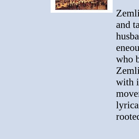
Zemli
and t
husba
eneou
who b
Zeml
with i
movem
lyric
roote