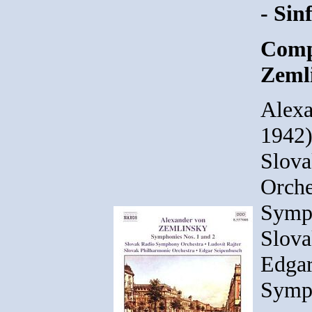
- Sin
Comp
Zeml
Alexa
1942)
Slov
Orche
Symp
Slova
Edgar
Symph