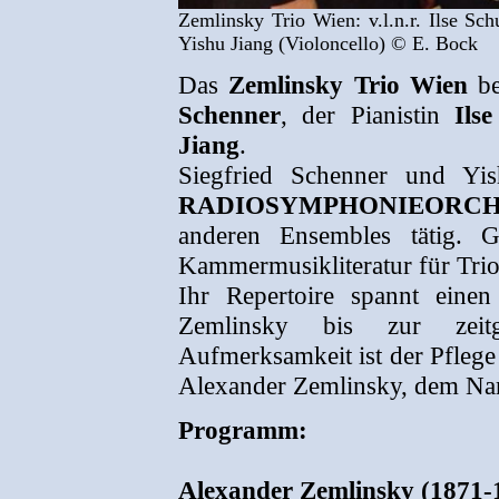
Zemlinsky Trio Wien: v.l.n.r. Ilse Sch
Yishu Jiang (Violoncello) © E. Bock
Das
Zemlinsky Trio Wien
be
Schenner
, der Pianistin
Ils
Jiang
.
Siegfried Schenner und Yi
RADIOSYMPHONIEORCH
anderen Ensembles tätig. 
Kammermusikliteratur für Trio
Ihr Repertoire spannt ein
Zemlinsky bis zur zeitg
Aufmerksamkeit ist der Pfleg
Alexander Zemlinsky, dem Nam
Programm:
Alexander Zemlinsky (1871-