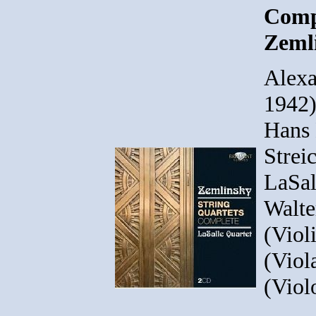
Comp
Zemli
Alexa
1942)
Hans 
Strei
LaSal
Walte
(Viol
(Viol
(Viol