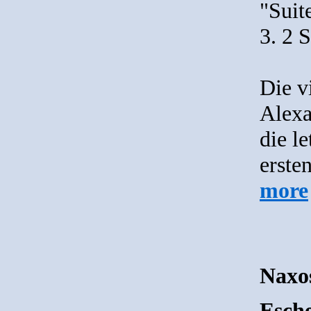
"Suit
3. 2 S
Die v
Alexa
die l
erste
more
Naxo
Esche