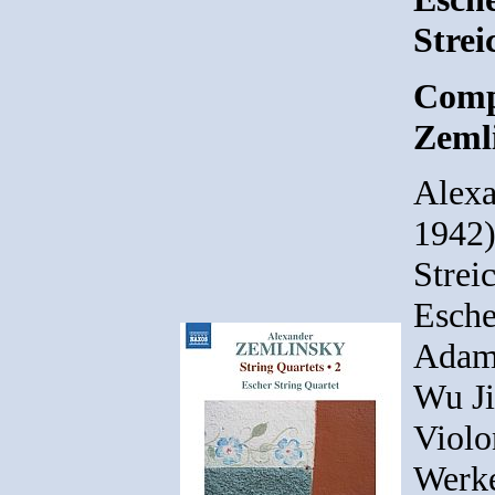
Strei
Comp
Zeml
Alexa
1942)
Strei
Esche
Adam 
Wu Ji
Violo
Werk