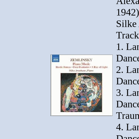
Alexa
1942)
Silke
Trackl
1. La
Dance
2. La
Dance
3. La
Dance
Traum
4. La
Dance