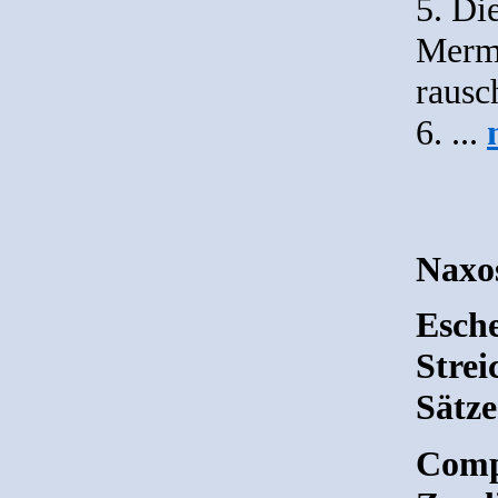
5. Di
Merma
rausc
6. ...
Naxo
Esche
Strei
Sätze
Comp