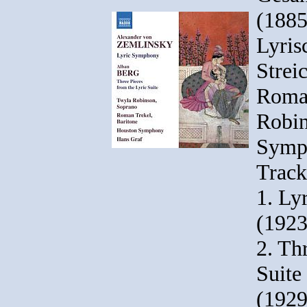
(1885
Lyris
Strei
Roman
Robin
Symph
Trackl
1. Ly
(1923
2. Th
Suite 
(1929