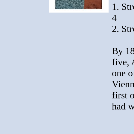
1. St
4
2. Str
By 18
five,
one of
Vienn
first
had w