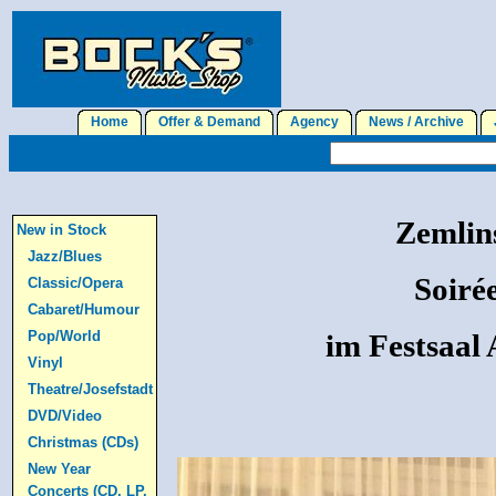
Home
Offer & Demand
Agency
News / Archive
J
Zemlin
New in Stock
Jazz/Blues
Soiré
Classic/Opera
Cabaret/Humour
Pop/World
im Festsaal
Vinyl
Theatre/Josefstadt
DVD/Video
Christmas (CDs)
New Year
Concerts (CD, LP,