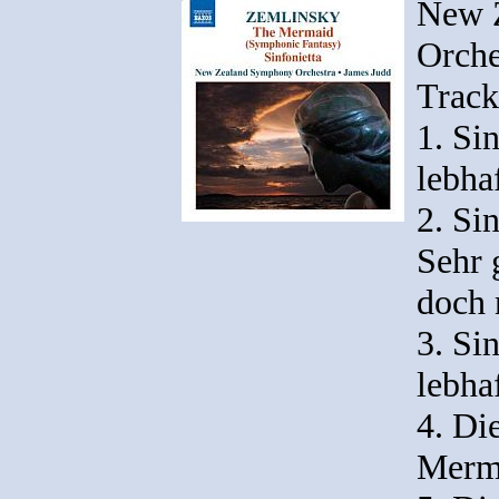
New 
Orche
Trackl
1. Sin
lebha
2. Sin
Sehr 
doch 
3. Sin
lebha
4. Di
Merma