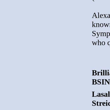
Alexa
known
Symph
who q
Brill
BSIN
Lasal
Strei