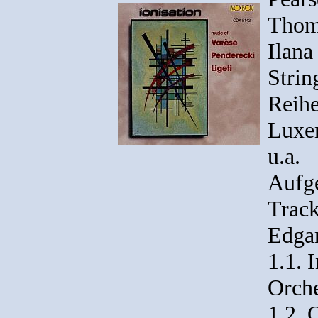
Thoma
Ilana
Strin
Reihe
Luxem
u.a.
Aufg
Track
Edgar
1.1. 
Orche
1.2. 