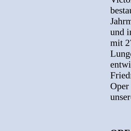
besta
Jahrm
und i
mit 2
Lunge
entwi
Fried
Oper 
unser