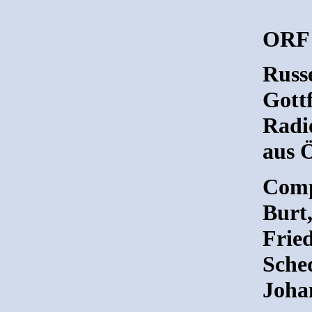
ORF 
Russe
Gottf
Radi
aus Ö
Comp
Burt
Frie
Sche
Joha