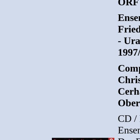
ORF 
Ensem
Fried
- Ur
1997
Comp
Chri
Cerh
Ober
CD /
Ensem