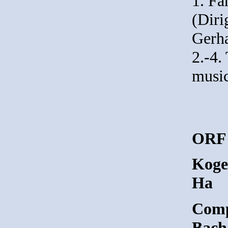
1. Fa
(Diri
Gerh
2.-4.
music
ORF 
Koge
Ha
Comp
Bach