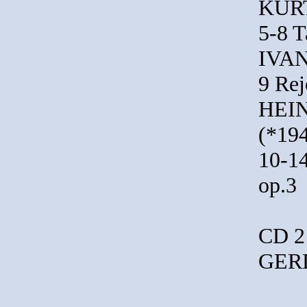
KURT
5-8 T
IVAN
9 Rej
HEI
(*19
10-14
op.3
CD 2
GERD