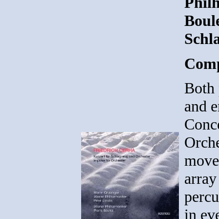
Philh
Boule
Schl
Comp
Both 
and e
Conce
Orche
movem
array
percu
in ev