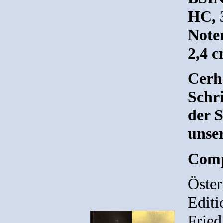
HC, 3
Noten
2,4 
Cerh
Schr
der 
unser
Comp
Öste
Editi
Fried