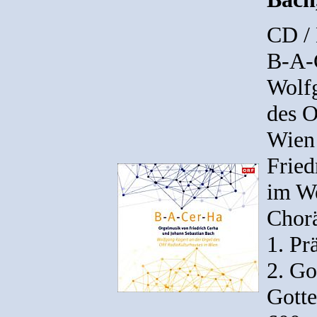
CD /
B-A-
Wolfg
des O
Wien
Fried
im We
Chorä
1. Pr
2. Go
Gott