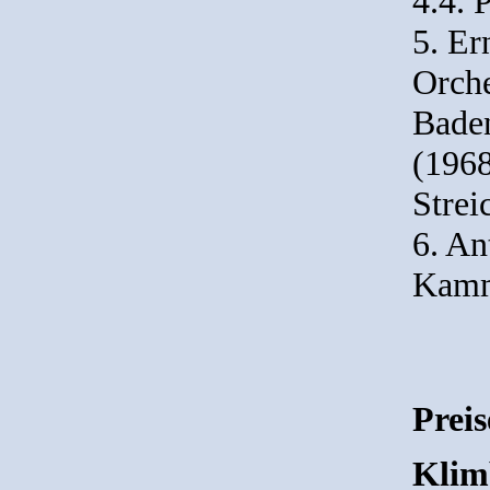
4.4. 
5. Er
Orche
Baden
(1968
Strei
6. An
Kamm
Prei
Klim