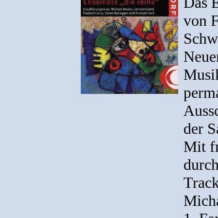
Das E
von F
Schwe
Neuen
Musik
perma
Aussc
der S
Mit f
durc
Track
Mich