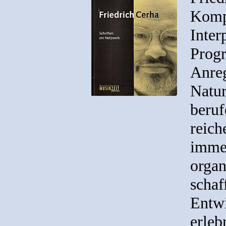
Kompo
Inter
Progr
Anreg
Natur
beruf
reich
imme
organ
schaf
Entwi
erleb