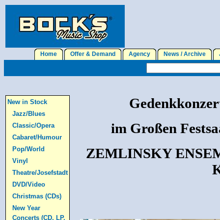
Home
Offer & Demand
Agency
News / Archive
J
Gedenkkonzert
New in Stock
Jazz/Blues
im Großen Festsa
Classic/Opera
Cabaret/Humour
Pop/World
ZEMLINSKY ENSE
Vinyl
Theatre/Josefstadt
DVD/Video
Christmas (CDs)
New Year
Concerts (CD, LP,