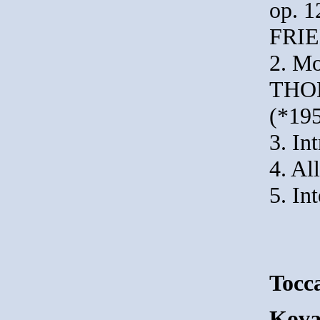
op. 1
FRIE
2. Mo
THO
(*195
3. In
4. Al
5. In
Tocc
Kova