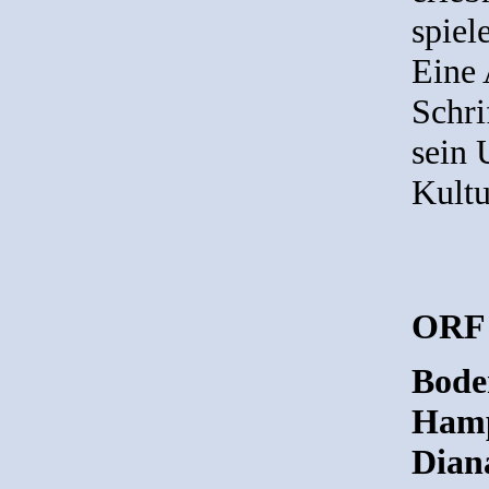
spiel
Eine 
Schri
sein 
Kultu
ORF 
Bode
Hamp
Diana