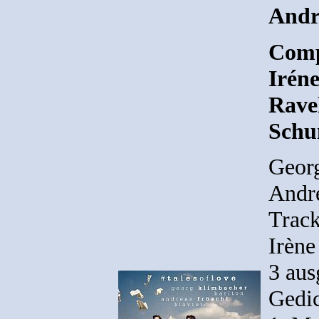
Andre
Comp
Irén
Rave
Sch
Georg
Andre
Track
Irène
3 aus
Gedic