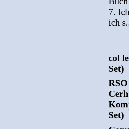
Buch
7. Ic
ich s.
col 
Set)
RSO 
Cerha
Komp
Set)