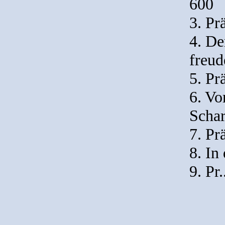
600
3. Pr
4. De
freu
5. Pr
6. V
Scha
7. Pr
8. In
9. Pr.