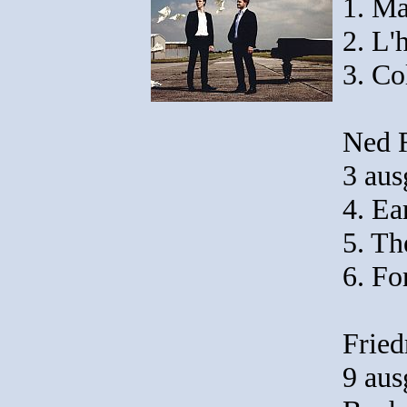
1. Ma
2. L'
3. C
Ned 
3 aus
4. Ea
5. Th
6. Fo
Fried
9 aus