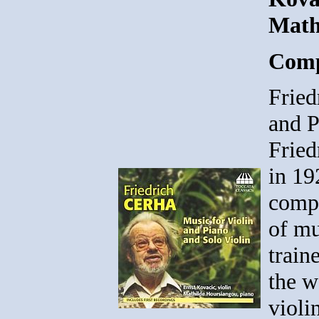
Math
Comp
Fried
and P
Fried
in 19
compo
of mu
train
the w
violi