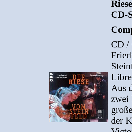
Riese
CD-S
Comp
CD /
Fried
Stein
Libre
Aus d
zwei 
groß
der K
Victo