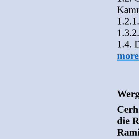
Kamm
1.2.1
1.3.2
1.4. 
more
Werg
Cerh
die 
Rami