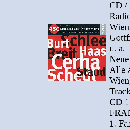
CD /
Radi
Wien,
Gottf
u. a.
Neue 
Alle
Wien,
Track
CD 1
FRAN
1. Fa