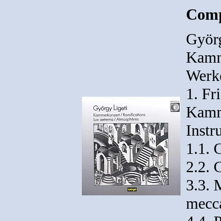
Comp
Györg
Kamm
Werk
1. Fr
Kamm
Instr
1.1. 
2.2. 
3.3. 
mecca