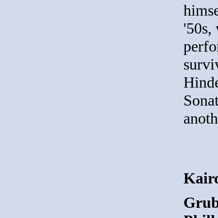
himse
'50s,
perfo
survi
Hinde
Sonat
anoth
Kair
Grub