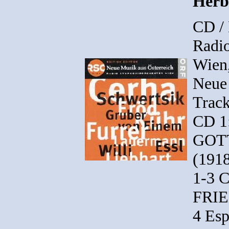
Herbe
CD /
Radi
Wien,
Neue 
Track
CD 1
GOT
(191
1-3 C
FRIE
4 Esp