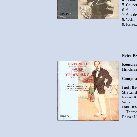
5. Gavot
6. Annen
7. Aus de
8. Wein,
9. Kaise.
Neiro B
Keuschni
Hindemit
Composer
Paul Hin
Strawins
Rainer K
Werke:
Paul Hin
1. Theme
Rainer K