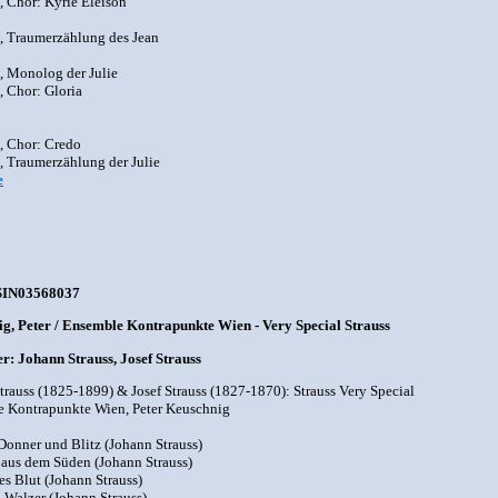
, Chor: Kyrie Eleison
, Traumerzählung des Jean
, Monolog der Julie
, Chor: Gloria
, Chor: Credo
, Traumerzählung der Julie
e
SIN03568037
g, Peter / Ensemble Kontrapunkte Wien - Very Special Strauss
: Johann Strauss, Josef Strauss
trauss (1825-1899) & Josef Strauss (1827-1870): Strauss Very Special
 Kontrapunkte Wien, Peter Keuschnig
 Donner und Blitz (Johann Strauss)
 aus dem Süden (Johann Strauss)
es Blut (Johann Strauss)
z-Walzer (Johann Strauss)