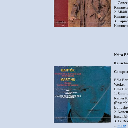
1. Conce
Kammermu
2. Mládí
Kammermu
3. Capri
Kammermu
Neiro B
Keuschni
Compose
Béla Bar
Werke:
Béla Bar
1. Sonat
Rainer K
(Ensembl
Bohuslav
2. Nonet
Ensemble
3. Le Re
...
more