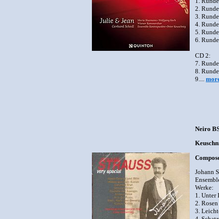
1. Runde
2. Runde
3. Runde
4. Runde
5. Runde
6. Runde
CD 2:
7. Runde
8. Runde
9....
mor
Neiro B
Keuschni
Composer
Johann S
Ensemble
Werke:
1. Unter
2. Rosen
3. Leicht
4. Schat