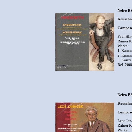
Neiro B
Keuschni
Compose
Paul Hin
Rainer K
Werke:
1. Kamme
2. Kamme
3. Konze
Rel. 200
Neiro B
Keuschni
Compose
Leos Jan
Rainer K
Werke: