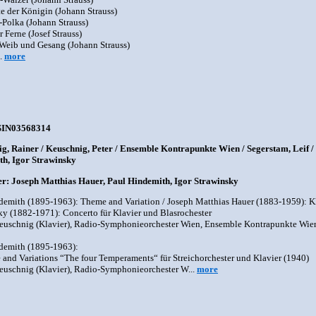
te der Königin (Johann Strauss)
-Polka (Johann Strauss)
r Ferne (Josef Strauss)
 Weib und Gesang (Johann Strauss)
..
more
SIN03568314
g, Rainer / Keuschnig, Peter / Ensemble Kontrapunkte Wien / Segerstam, Leif 
h, Igor Strawinsky
: Joseph Matthias Hauer, Paul Hindemith, Igor Strawinsky
demith (1895-1963): Theme and Variation / Joseph Matthias Hauer (1883-1959): Kla
ky (1882-1971): Concerto für Klavier und Blasrochester
euschnig (Klavier), Radio-Symphonieorchester Wien, Ensemble Kontrapunkte Wien
demith (1895-1963):
 and Variations “The four Temperaments“ für Streichorchester und Klavier (1940)
euschnig (Klavier), Radio-Symphonieorchester W...
more