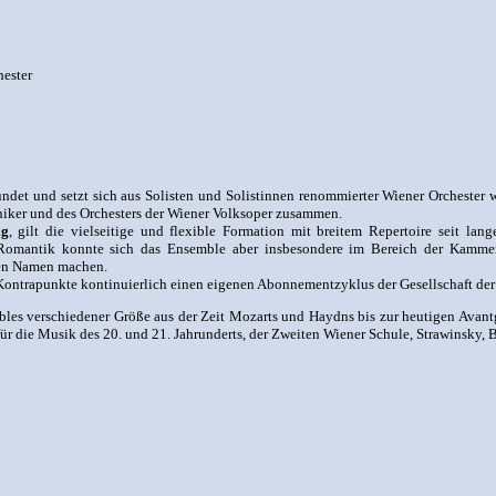
ester
det und setzt sich aus Solisten und Solistinnen renommierter Wiener Orchester 
ker und des Orchesters der Wiener Volksoper zusammen.
ig
, gilt die vielseitige und flexible Formation mit breitem Repertoire seit lan
 Romantik konnte sich das Ensemble aber insbesondere im Bereich der Kamme
ten Namen machen.
 Kontrapunkte kontinuierlich einen eigenen Abonnementzyklus der Gesell­schaft d
es verschiedener Größe aus der Zeit Mozarts und Haydns bis zur heutigen Avant
ür die Musik des 20. und 21. Jahrunderts, der Zweiten Wiener Schule, Strawinsky, 