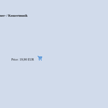
mer- / Konzertmusik
Price: 19,90 EUR