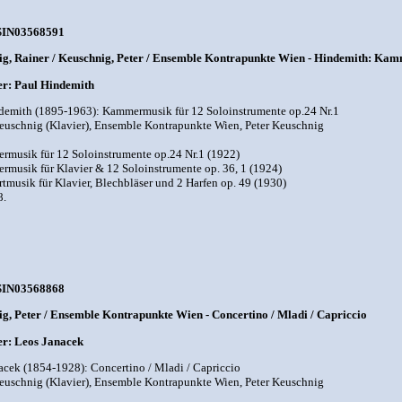
SIN03568591
g, Rainer / Keuschnig, Peter / Ensemble Kontrapunkte Wien - Hindemith: Kam
r: Paul Hindemith
demith (1895-1963): Kammermusik für 12 Soloinstrumente op.24 Nr.1
euschnig (Klavier), Ensemble Kontrapunkte Wien, Peter Keuschnig
rmusik für 12 Soloinstrumente op.24 Nr.1 (1922)
rmusik für Klavier & 12 Soloinstrumente op. 36, 1 (1924)
rtmusik für Klavier, Blechbläser und 2 Harfen op. 49 (1930)
8.
SIN03568868
g, Peter / Ensemble Kontrapunkte Wien - Concertino / Mladi / Capriccio
r: Leos Janacek
acek (1854-1928): Concertino / Mladi / Capriccio
euschnig (Klavier), Ensemble Kontrapunkte Wien, Peter Keuschnig