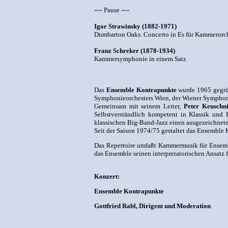
---- Pause ----
Igor Strawinsky (1882-1971)
Dumbarton Oaks. Concerto in Es für Kammerorch
Franz Schreker (1878-1934)
Kammersymphonie in einem Satz
Das
Ensemble Kontrapunkte
wurde 1965 gegrün
Symphonieorchesters Wien, der Wiener Symphoni
Gemeinsam mit seinem Leiter,
Peter Keuschn
Selbstverständlich kompetent in Klassik und
klassischen Big-Band-Jazz einen ausgezeichne
Seit der Saison 1974/75 gestaltet das Ensemble
Das Repertoire umfaßt Kammermusik für Ensembl
das Ensemble seinen interpretatorischen Ansatz f
Konzert:
Ensemble Kontrapunkte
Gottfried Rabl, Dirigent und Moderation