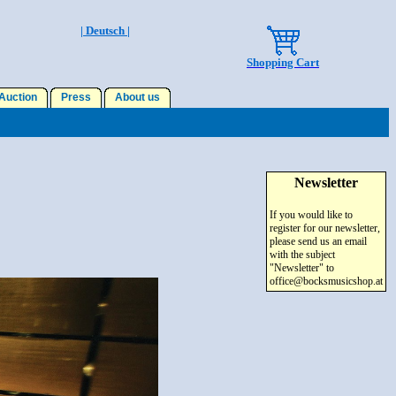
| Deutsch |
Shopping Cart
uction
Press
About us
Newsletter
If you would like to
register for our newsletter,
please send us an email
with the subject
"Newsletter" to
office@bocksmusicshop.at