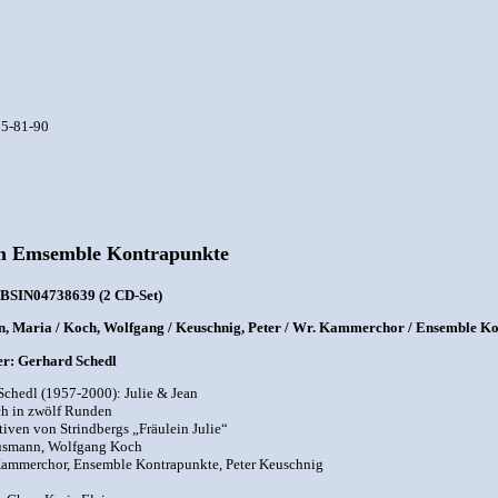
05-81-90
em Emsemble Kontrapunkte
 BSIN04738639 (2 CD-Set)
 Maria / Koch, Wolfgang / Keuschnig, Peter / Wr. Kammerchor / Ensemble Kon
r: Gerhard Schedl
Schedl (1957-2000): Julie & Jean
h in zwölf Runden
iven von Strindbergs „Fräulein Julie“
usmann, Wolfgang Koch
ammerchor, Ensemble Kontrapunkte, Peter Keuschnig