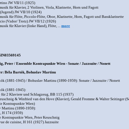
rtino JW VII/11 (1925)
sik für Klavier, 2 Violinen, Viola, Klarinette, Horn und Fagott
 (Jugend) JW VII/10 (1924)
sik für Flöte, Piccolo-Flöte, Oboe, Klarinette, Horn, Fagott und Bassklarinette
ccio (Vzdor/ Trotz) JW VII/12 (1926)
sik für Klavier (linke Hand), Flöte, ...
more
SIN03569145
g, Peter / Ensemble Kontrapunkte Wien - Sonate / Jazzsuite / Nonett
r: Béla Bartók, Bohuslav Martinu
tók (1881-1945) / Bohuslav Martinu (1890-1959): Sonate / Jazzsuite / Nonett
tók (1881-1945):
e für 2 Klaviere und Schlagzeug, BB 115 (1937)
euschnig & Winfried van den Hove (Klavier), Gerald Fromme & Walter Seitinger (
e Kontrapunkte Wien)
 Martinu (1890-1959):
t, H 174 (1959)
 Kontrapunkte Wien, Peter Keuschnig
vue de cuisine, H 161 (1927) Jazzsuite