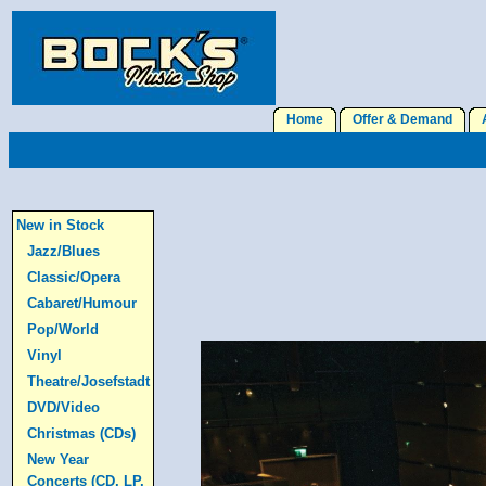
Home
Offer & Demand
A
New in Stock
Jazz/Blues
Classic/Opera
Cabaret/Humour
Pop/World
Vinyl
Theatre/Josefstadt
DVD/Video
Christmas (CDs)
New Year
Concerts (CD, LP,