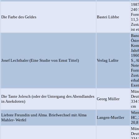
1987
240 
Form
Die Farbe des Geldes
Bastei Lübbe
11,5
Zust
ist 
Band
Öste
Komp
Jahr
1966
Josef Lechthaler (Eine Studie von Ernst Tittel)
Verlag Lafite
S., 
Note
Form
Zust
erha
Exem
Münc
Die Tante Jolesch (oder der Untergang des Abendlandes
Deut
Georg Müller
in Anekdoten)
334 
cm
Wien
Liebste Freundin und Alma. Briefwechsel mit Alma
Langen-Mueller
HC, 
Mahler- Werfel
20,8
Münc
Deut
334 