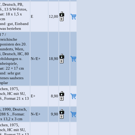
, Deutsch, PB,
S., 13 S/W-Fotos,
at: 18 x 1,5 x
E
12,00
 cm
and: gut, Einband
etwas berieben
 7 /
rreichische
onisten des 20.
hunderts, Wien,
, Deutsch, HC, 80
Abbildungen u.
N-/E+
18,90
nbeispiele,
at: 22 × 17 cm
and: sehr gut
ltenes sauberes
plar
hen, 1975,
sch, HC mit SU,
E+
8,90
S., Format 21 x 13
, 1990, Deutsch,
288 S. , Format:
N-/E+
9,90
 x 13,2 x 3 cm
hen, 1975,
sch, HC mit SU,
S., Format 21 x 13