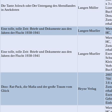
x 3 
Die Tante Jolesch oder Der Untergang des Abendlandes
Langen Müller
Lize
in Anekdoten
Buch
Dona
Zust
erha
Eine tolle, tolle Zeit: Briefe und Dokumente aus den
Wien
Langen-Mueller
Jahren der Flucht 1938-1941
HC, 
Wien
HC, 
Zust
erha
Eine tolle, tolle Zeit: Briefe und Dokumente aus den
Langen-Mueller
Exem
Jahren der Flucht 1938-1941
Schu
Klei
Vorb
Buch
2005
704 
3.6 
Dino: Rat-Pack, die Mafia und der große Traum vom
Zust
Heyne Verlag
Glück
erha
Exem
Gebr
Einb
Wien
HC m