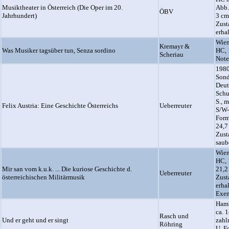
Musiktheater in Österreich (Die Oper im 20.
Abb.
ÖBV
Jahrhundert)
3 cm
Zust
erha
Wien
Kremayr &
Was Musiker tagsüber tun, Senza sordino
HC, 
Scheriau
Note
1980
Sond
Deut
Schu
S., m
Felix Austria: Eine Geschichte Österreichs
Ueberreuter
S/W-
Form
24,7
Zust
saub
Wien
HC, 
Mir san vom k.u.k. ... Die kuriose Geschichte d.
21,2
Ueberreuter
österreichischen Militärmusik
Zust
erha
Exem
Hamb
ca. 
Rasch und
Und er geht und er singt
zahl
Röhring
U. F