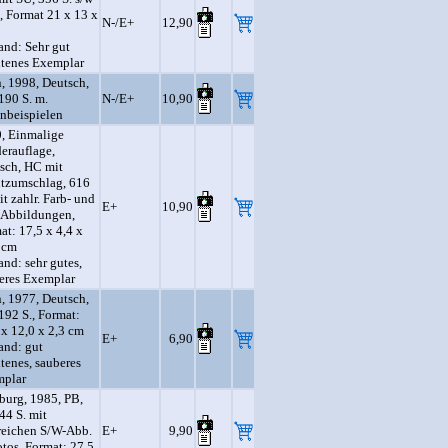
, Format 21 x 13 x
N-/E+
12,90
and: Sehr gut
ltenes Exemplar
, 1998, Deutsch,
190 S. m.
N-/E+
10,90
nbeispielen
, Einmalige
erauflage,
sch, HC mit
tzumschlag, 616
it zahlr. Farb- und
E+
10,90
Abbildungen,
at: 17,5 x 4,4 x
 cm
and: sehr gutes,
eres Exemplar
, 1977, Deutsch,
192 S., Format:
 x 12,0 x 2,3 cm
E+
6,90
and: gut
ltenes, sauberes
plar
urg, 1985, PB,
144 S. mit
reichen S/W-Abb.
E+
9,90
otos, Format: 27,5