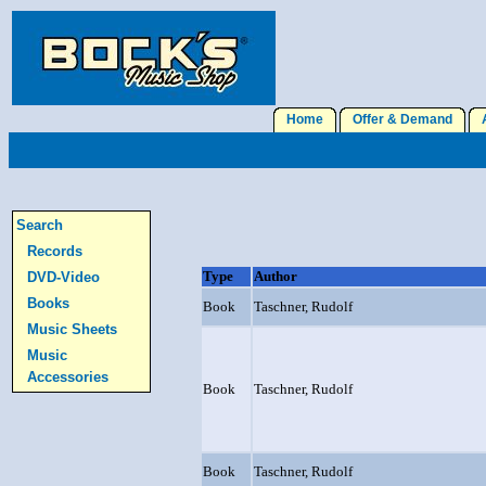
Home
Offer & Demand
A
Search
Records
Type
Author
DVD-Video
Books
Book
Taschner, Rudolf
Music Sheets
Music
Accessories
Book
Taschner, Rudolf
Book
Taschner, Rudolf