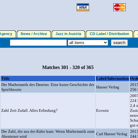
gency
News / Archive
Jazz in Austria
CD-Label / Distribution
A
Matches 301 - 320 of 365
Title
Label/Information
Ord
Die Mathematik des Daseins: Eine kurze Geschichte der
2015
Hanser Verlag
Spieltheorie
256 
2007
224 
2,4 
Zahl Zeit Zufall. Alles Erfindung?
Ecowin
Zust
neuw
Schu
gut 
Die Zahl, die aus der Kälte kam: Wenn Mathematik zum
2013
Carl Hanser Verlag
Abenteuer wird
244 