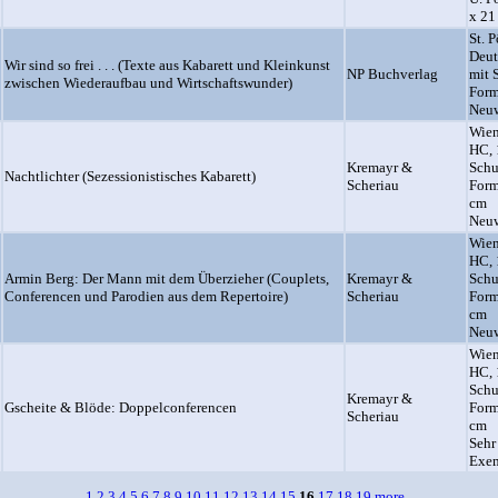
x 21
St. 
Deut
Wir sind so frei . . . (Texte aus Kabarett und Kleinkunst
NP Buchverlag
mit 
zwischen Wiederaufbau und Wirtschaftswunder)
Form
Neuw
Wien
HC, 
Kremayr &
Schu
Nachtlichter (Sezessionistisches Kabarett)
Scheriau
Form
cm
Neuw
Wien
HC, 
Armin Berg: Der Mann mit dem Überzieher (Couplets,
Kremayr &
Schu
Conferencen und Parodien aus dem Repertoire)
Scheriau
Form
cm
Neuw
Wien
HC, 
Schu
Kremayr &
Gscheite & Blöde: Doppelconferencen
Form
Scheriau
cm
Sehr
Exem
1
2
3
4
5
6
7
8
9
10
11
12
13
14
15
16
17
18
19
more