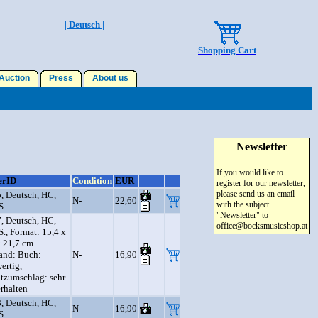
| Deutsch |
Shopping Cart
uction
Press
About us
Newsletter
If you would like to
erID
Condition
EUR
register for our newsletter,
please send us an email
, Deutsch, HC,
N-
22,60
with the subject
S.
"Newsletter" to
, Deutsch, HC,
office@bocksmusicshop.at
S., Format: 15,4 x
x 21,7 cm
and: Buch:
N-
16,90
ertig,
tzumschlag: sehr
erhalten
, Deutsch, HC,
N-
16,90
S.