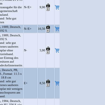
cm
nzausgabe für die
N-/E+
9,90
gemeinschaft
uland.
and: Sehr gut
lten
, 1989, Deutsch,
N-/E+
16,50
192 S.
, 1989, Deutsch,
192 S.
and: sehr gut
ltenes sauberes
plar ohne
N-
5,90
tzeinband.
ner Eintrag des
esitzers auf
deckelinnenseite.
, Deutsch, PB,
S., Format: 11.5 x
x 18.8 cm
and: sehr gut
E+
8,50
ltenes sauberes
plar mit wenigen
auchsspuren am
and.
, 1984, Deutsch,
it SU, 356 S. s/w