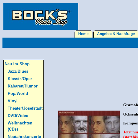
Home
Angebot & Nachfrage
Neu im Shop
Jazz/Blues
Klassik/Oper
Kabarett/Humor
Pop/World
Vinyl
Gramol
Theater/Josefstadt
Ochsenho
DVD/Video
Komponi
Weihnachten
(CDs)
Jetzt nu
Neujahrskonzerte
(statt b