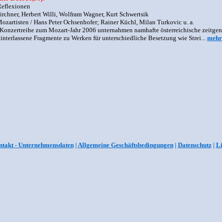
Reflexionen
irchner, Herbert Willi, Wolfram Wagner, Kurt Schwertsik
ozartisten / Hans Peter Ochsenhofer; Rainer Küchl, Milan Turkovic u. a.
 Konzertreihe zum Mozart-Jahr 2006 unternahmen namhafte österreichische zeitge
interlassene Fragmente zu Werken für unterschiedliche Besetzung wie Strei...
mehr
takt - Unternehmensdaten
|
Allgemeine Geschäftsbedingungen
|
Datenschutz
|
L