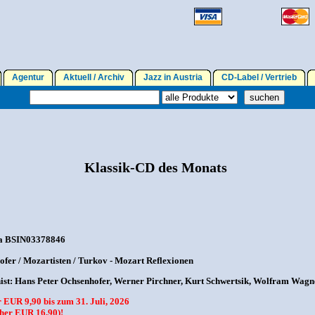
Agentur
Aktuell / Archiv
Jazz in Austria
CD-Label / Vertrieb
Klassik-CD des Monats
a BSIN03378846
fer / Mozartisten / Turkov - Mozart Reflexionen
st: Hans Peter Ochsenhofer, Werner Pirchner, Kurt Schwertsik, Wolfram Wagne
r EUR 9,90 bis zum 31. Juli, 2026
isher EUR 16,90)!