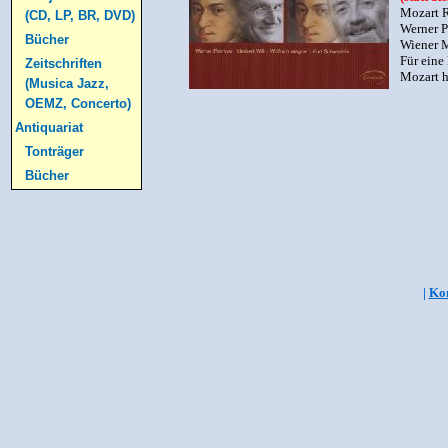
Mozart 
(CD, LP, BR, DVD)
Werner P
Bücher
Wiener M
Für eine
Zeitschriften
Mozart h
(Musica Jazz,
OEMZ, Concerto)
Antiquariat
Tonträger
Bücher
|
Kon