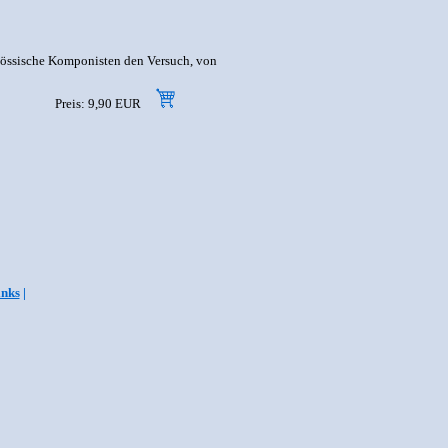
nössische Komponisten den Versuch, von
Preis: 9,90 EUR
inks
|