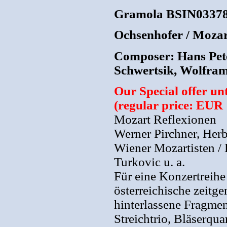
Gramola BSIN0337
Ochsenhofer / Mozar
Composer: Hans Pete
Schwertsik, Wolfram
Our Special offer un
(regular price: EUR 
Mozart Reflexionen
Werner Pirchner, Herb
Wiener Mozartisten /
Turkovic u. a.
Für eine Konzertreih
österreichische zeit
hinterlassene Fragmen
Streichtrio, Bläserqu