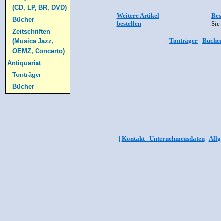
(CD, LP, BR, DVD)
Weitere Artikel
Bes
Bücher
bestellen
Sie
Zeitschriften
|
Tonträger
|
Büche
(Musica Jazz,
OEMZ, Concerto)
Antiquariat
Tonträger
Bücher
|
Kontakt - Unternehmensdaten
|
Allg