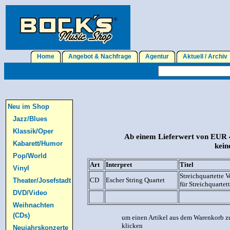
Home
Angebot & Nachfrage
Agentur
Aktuell / Archi
Neu im Shop
Jazz/Blues
Klassik/Oper
Ab einem Lieferwert von EUR 4
Kabarett/Humor
kein
Pop/World
Art
Interpret
Titel
Vinyl
Streichquartette V
CD
Escher String Quartet
Theater/Josefstadt
für Streichquartett
DVD/Video
Weihnachten
(CDs)
um einen Artikel aus dem Warenkorb zu
klicken
Neujahrskonzerte