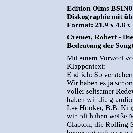
Edition Olms BSIN05
Diskographie mit übe
Format: 21.9 x 4.8 x
Cremer, Robert - Di
Bedeutung der Songt
Mit einem Vorwort v
Klappentext:
Endlich: So verstehen
Wir haben es ja schon
voller seltsamer Rede
haben wir die grandi
Lee Hooker, B.B. King
wie oft haben weiße 
Clapton, die Rolling 
begeistert aufgesogen