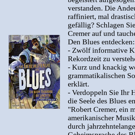
verstanden. Die And
raffiniert, mal drastis
gefällig? Schlagen S
Cremer auf und tauche
Den Blues entdecken:
- Zwölf informative K
Rekordzeit zu versteh
- Kurz und knackig w
grammatikalischen S
erklärt.
- Verdoppeln Sie Ihr
die Seele des Blues e
"Robert Cremer, ein 
amerikanischer Musikf
durch jahrzehntelang
Geheimsprache des Bl