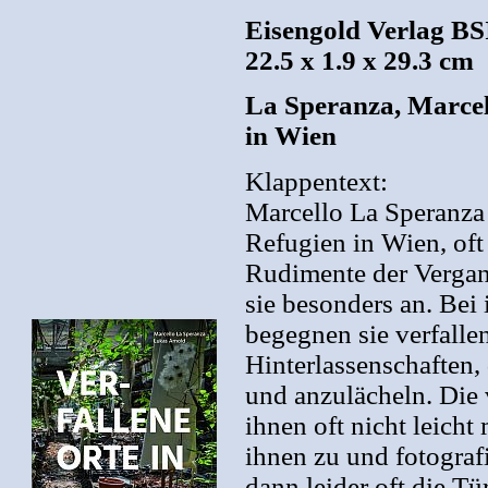
Eisengold Verlag BS
22.5 x 1.9 x 29.3 cm
La Speranza, Marcell
in Wien
Klappentext:
Marcello La Speranza
Refugien in Wien, oft
Rudimente der Vergang
sie besonders an. Bei
begegnen sie verfall
Hinterlassenschaften, 
und anzulächeln. Die v
ihnen oft nicht leicht
ihnen zu und fotograf
dann leider oft die Tü