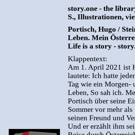
story.one - the libr
S., Illustrationen, 
Portisch, Hugo / Ste
Leben. Mein Österre
Life is a story - stor
Klappentext:
Am 1. April 2021 ist
lautete: Ich hatte jed
Tag wie ein Morgen- u
Leben, So sah ich. Me
Portisch über seine E
Sommer vor mehr als 1
seinen Freund und Ver
Und er erzählt ihm se
Reise durch Österreic