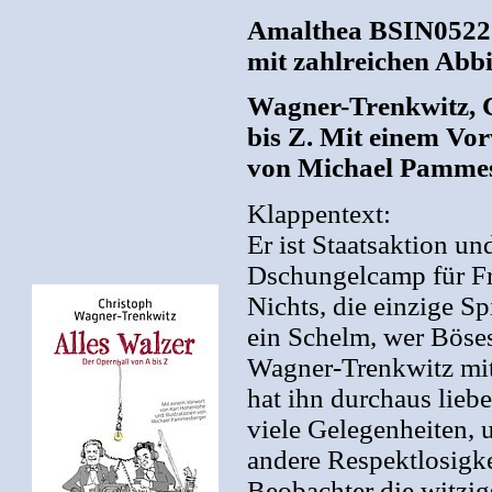
Amalthea BSIN052211
mit zahlreichen Abb
Wagner-Trenkwitz, C
bis Z. Mit einem Vo
von Michael Pammes
Klappentext:
Er ist Staatsaktion 
Dschungelcamp für Fra
Nichts, die einzige Sp
ein Schelm, wer Böses
Wagner-Trenkwitz mit
hat ihn durchaus liebe
viele Gelegenheiten, 
andere Respektlosigke
Beobachter die witzi