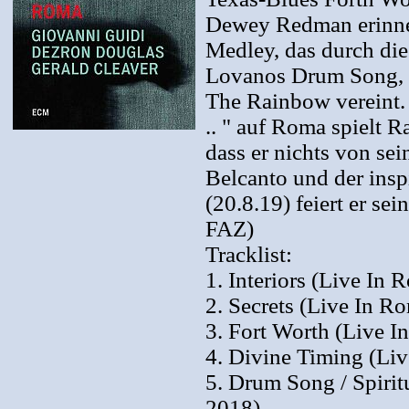
Dewey Redman erinne
Medley, das durch die
Lovanos Drum Song, J
The Rainbow vereint.
.. " auf Roma spielt 
dass er nichts von sei
Belcanto und der insp
(20.8.19) feiert er se
FAZ)
Tracklist:
1. Interiors (Live In 
2. Secrets (Live In R
3. Fort Worth (Live I
4. Divine Timing (Li
5. Drum Song / Spirit
2018)