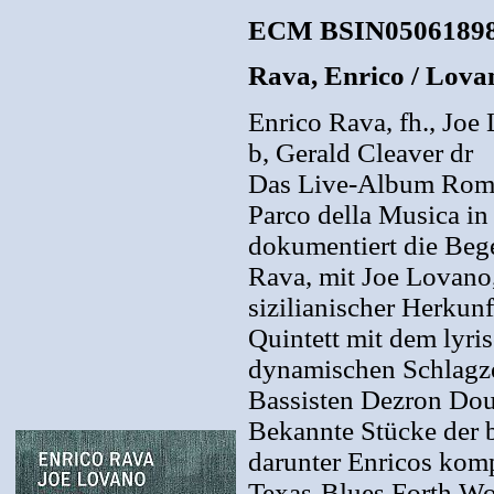
ECM BSIN0506189
Rava, Enrico / Lova
Enrico Rava, fh., Joe
b, Gerald Cleaver dr
Das Live-Album Roma,
Parco della Musica in
dokumentiert die Bege
Rava, mit Joe Lovano
sizilianischer Herkun
Quintett mit dem lyri
dynamischen Schlagze
Bassisten Dezron Dou
Bekannte Stücke der 
darunter Enricos komp
Texas-Blues Forth Wo