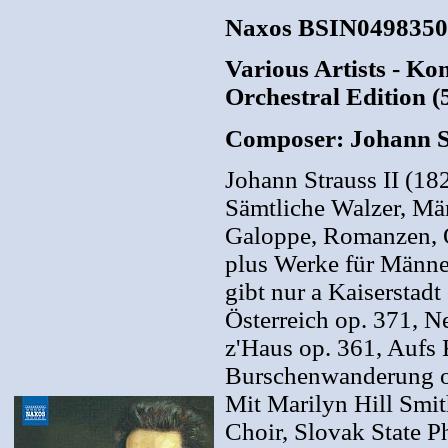
Naxos BSIN04983507
Various Artists - K
Orchestral Edition (
Composer: Johann S
Johann Strauss II (1
Sämtliche Walzer, Mä
Galoppe, Romanzen, O
plus Werke für Männe
gibt nur a Kaiserstad
Österreich op. 371, N
z'Haus op. 361, Aufs 
Burschenwanderung o
Mit Marilyn Hill Smi
Choir, Slovak State P