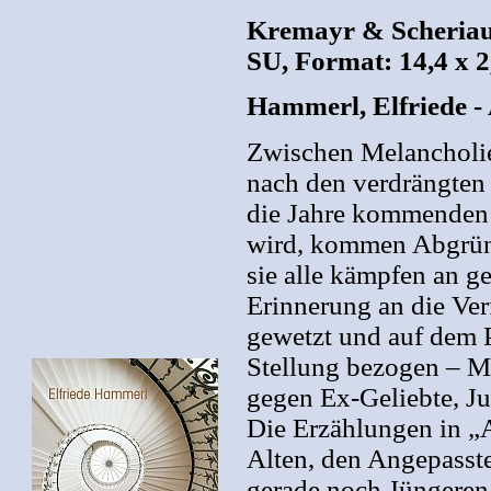
Kremayr & Scheriau
SU, Format: 14,4 x 2
Hammerl, Elfriede -
Zwischen Melancholie
nach den verdrängten
die Jahre kommenden F
wird, kommen Abgründ
sie alle kämpfen an g
Erinnerung an die Ve
gewetzt und auf dem 
Stellung bezogen – M
gegen Ex-Geliebte, Ju
Die Erzählungen in „
Alten, den Angepasste
gerade noch Jüngeren,