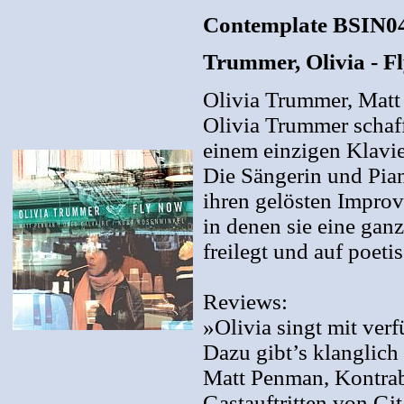
Contemplate BSIN0
Trummer, Olivia - F
Olivia Trummer, Matt
Olivia Trummer schaff
einem einzigen Klavie
Die Sängerin und Pian
ihren gelösten Improvi
in denen sie eine gan
freilegt und auf poet
Reviews:
»Olivia singt mit ve
Dazu gibt’s klanglich
Matt Penman, Kontrab
Gastauftritten von Gi