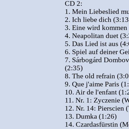
CD 2:
1. Mein Liebeslied mu
2. Ich liebe dich (3:13
3. Eine wird kommen 
4. Neapolitan duet (3
5. Das Lied ist aus (4
6. Spiel auf deiner G
7. Sárbogárd Dombova
(2:35)
8. The old refrain (3:
9. Que j'aime Paris (1
10. Air de l'enfant (1:
11. Nr. 1: Zyczenie (W
12. Nr. 14: Pierscien 
13. Dumka (1:26)
14. Czardasfürstin (M