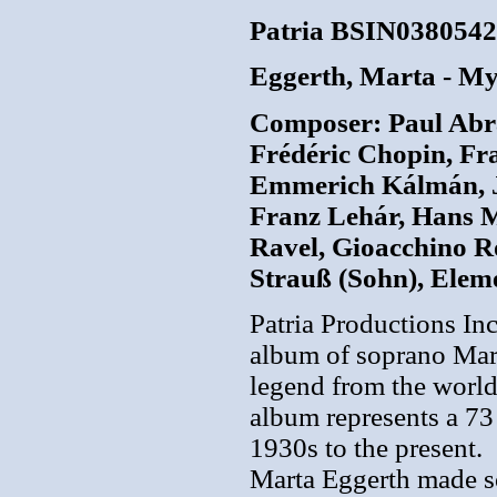
Patria BSIN0380542
Eggerth, Marta - My
Composer: Paul Abra
Frédéric Chopin, Fr
Emmerich Kálmán, Jo
Franz Lehár, Hans 
Ravel, Gioacchino Ro
Strauß (Sohn), Elem
Patria Productions Inc
album of soprano Marta
legend from the world
album represents a 73
1930s to the present.
Marta Eggerth made s