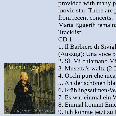
provided with many pho
movie star. There are 
from recent concerts.
Marta Eggerth remains 
Tracklist:
CD 1:
1. Il Barbiere di Sivi
(Auszug): Una voce p
2. Sì. Mi chiamano M
3. Musetta's waltz (2:
4. Occhi puri che inca
5. An der schönen bla
6. Frühlingsstimen-Wa
7. Es war einmal ein 
8. Einmal kommt Eine
9. Ich könnte jetzt zu