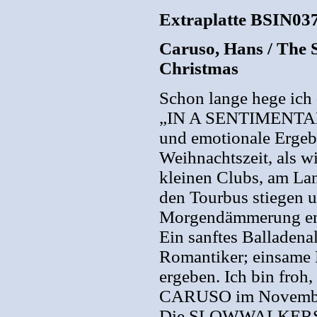
Extraplatte BSIN03
Caruso, Hans / The 
Christmas
Schon lange hege ich
„IN A SENTIMENTAL
und emotionale Ergebn
Weihnachtszeit, als w
kleinen Clubs, am Land
den Tourbus stiegen u
Morgendämmerung en
Ein sanftes Balladena
Romantiker; einsame 
ergeben. Ich bin froh
CARUSO im Novembe
Die SLOWWALKERS u