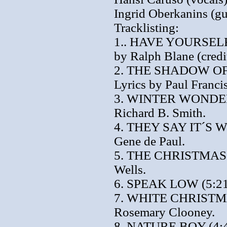
Ingrid Oberkanins (gu
Tracklisting:
1.. HAVE YOURSELF
by Ralph Blane (credi
2. THE SHADOW OF 
Lyrics by Paul Franci
3. WINTER WONDERLA
Richard B. Smith.
4. THEY SAY IT´S W
Gene de Paul.
5. THE CHRISTMAS S
Wells.
6. SPEAK LOW (5:21)
7. WHITE CHRISTMAS 
Rosemary Clooney.
8. NATURE BOY (4:48